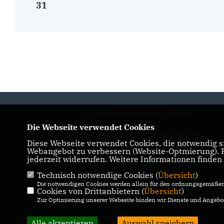
31
CDU-Samtgemeindeverband Hage
Die Webseite verwendet Cookies
IMPRESSUM
DATENSCHUTZ
Diese Webseite verwendet Cookies, die notwendig si
KONTAKT
Webangebot zu verbessern (Website-Optmierung). Fü
jederzeit widerrufen. Weitere Informationen finden
Technisch notwendige Cookies (
Übersicht
)
Die notwendigen Cookies werden allein für den ordnungsgemäßen 
Cookies von Drittanbietern (
Übersicht
)
Zur Optimierung unserer Webseite binden wir Dienste und Angebot
@2026 CDU Kreisverband Aurich
Alle akzeptieren
Auswahl speichern