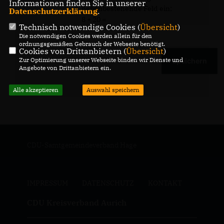
Informationen finden Sie in unserer
nebenbestehende Feld ein:
Datenschutzerklärung
.
8 + 20 =
Technisch notwendige Cookies (
Übersicht
)
Die notwendigen Cookies werden allein für den
ordnungsgemäßen Gebrauch der Webseite benötigt.
Cookies von Drittanbietern (
Übersicht
)
Zur Optimierung unserer Webseite binden wir Dienste und
Angebote von Drittanbietern ein.
Alle akzeptieren
Auswahl speichern
CDU-Samtgemeindeverband Hage
IMPRESSUM
DATENSCHUTZ
KONTAKT
CDU Kreisverband Aurich